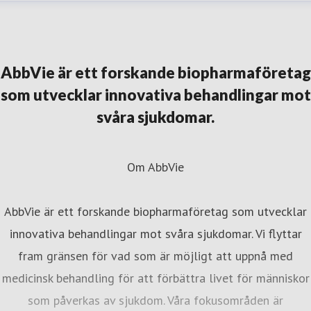
irgitta Björnek
resskontakt
External Affairs Manager
Företagsnyheter,
rskning & utveckling, neurologi
birgitta.bjornek@abbvie.c
AbbVie är ett forskande biopharmaföretag
46706308793
som utvecklar innovativa behandlingar mot
svåra sjukdomar.
Om AbbVie
AbbVie är ett forskande biopharmaföretag som utvecklar
innovativa behandlingar mot svåra sjukdomar. Vi flyttar
fram gränsen för vad som är möjligt att uppnå med
medicinsk behandling för att förbättra livet för människor
som påverkas av sjukdom. Våra fokusområden är