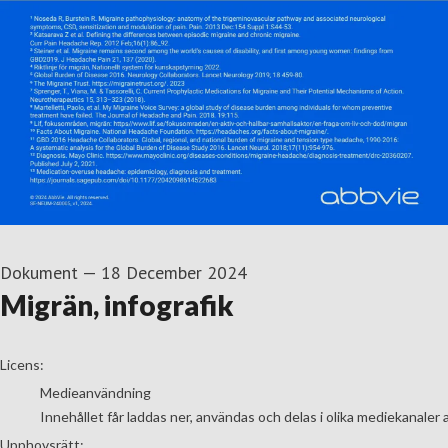
Dokument
—
18 December 2024
Migrän, infografik
go to media item
Licens:
Medieanvändning
Innehållet får laddas ner, användas och delas i olika mediekanaler 
Upphovsrätt: