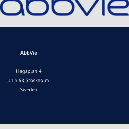
Besök gärna vår hemsida: abbvie.se, Facebook
@AbbVieSverige, och Instagram.
AbbVie
Hagaplan 4
113 68 Stockholm
Sweden
AbbVies svenska hemsida
AbbVies globala hemsida