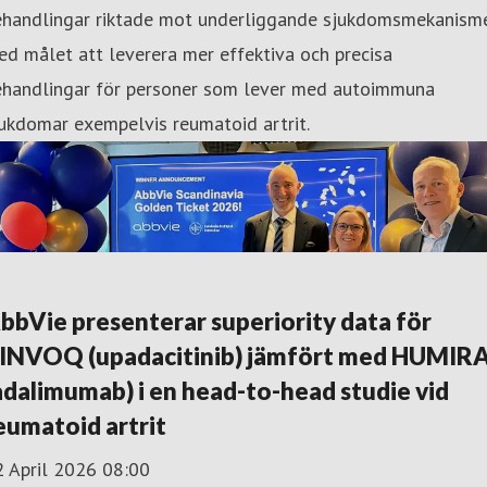
ehandlingar riktade mot underliggande sjukdomsmekanism
d målet att leverera mer effektiva och precisa
ehandlingar för personer som lever med autoimmuna
ukdomar exempelvis reumatoid artrit.
bbVie presenterar superiority data för
INVOQ (upadacitinib) jämfört med HUMIR
adalimumab) i en head-to-head studie vid
eumatoid artrit
2 April 2026 08:00