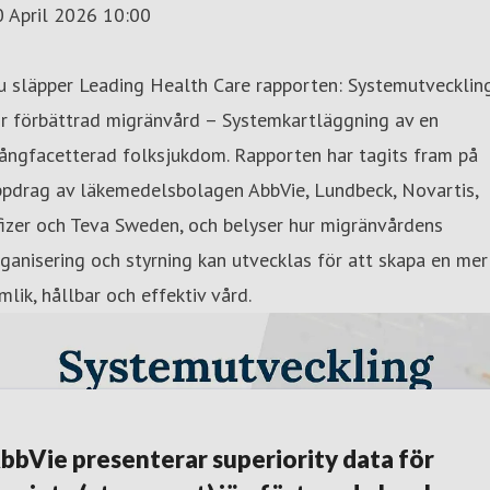
0 April 2026 10:00
u släpper Leading Health Care rapporten: Systemutvecklin
ör förbättrad migränvård – Systemkartläggning av en
ångfacetterad folksjukdom. Rapporten har tagits fram på
ppdrag av läkemedelsbolagen AbbVie, Lundbeck, Novartis,
izer och Teva Sweden, och belyser hur migränvårdens
ganisering och styrning kan utvecklas för att skapa en mer
mlik, hållbar och effektiv vård.
bbVie presenterar superiority data för