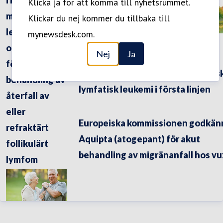
i kombination
Klicka ja för att komma till nyhetsrummet.
AbbVie i Almedalen 2026
med
Klickar du nej kommer du tillbaka till
lenalidomid
mynewsdesk.com.
och rituximab
Nej
Ja
Nya långtidsdata över nio år för
för
Venclyxto (venetoklax) vid kronis
behandling av
lymfatisk leukemi i första linjen
återfall av
eller
Europeiska kommissionen godkän
refraktärt
Aquipta (atogepant) för akut
follikulärt
behandling av migränanfall hos v
lymfom