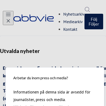
Sök i ny
Nyhetsarkiv
Följ
Mediearkiv
Följer
Kontakt
Utvalda nyheter
Europeiska
Europeiska kommissionen godkän
kommissionen
Skyrizi (risankizumab) för behandl
Arbetar du inom press och media?
godkänner
av barn och ungdomar med måttlig 
Tepkinly
svår plackpsoriasis
Informationen på denna sida är avsedd för
(epkoritamab)
journalister, press och media.