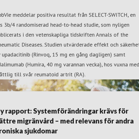
bbVie meddelar positiva resultat från SELECT-SWITCH, en
as 3b/4 randomiserad head-to-head studie, som nyligen
blicerats i den vetenskapliga tidskriften Annals of the
eumatic Diseases. Studien utvärderade effekt och säkerhe
 upadacitinib (Rinvoq, 15 mg en gång dagligen) samt
dalimumab (Humira, 40 mg varannan vecka), hos vuxna me
ttlig till svår reumatoid artrit (RA).
y rapport: Systemförändringar krävs för
ättre migränvård – med relevans för andra
roniska sjukdomar