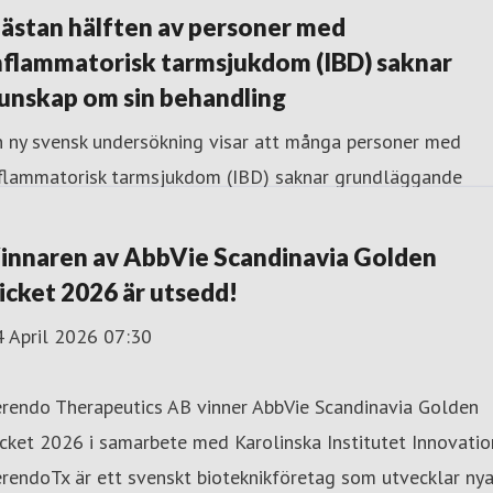
ästan hälften av personer med
nflammatorisk tarmsjukdom (IBD) saknar
unskap om sin behandling
n ny svensk undersökning visar att många personer med
nflammatorisk tarmsjukdom (IBD) saknar grundläggande
formation om sin behandling och uppföljning. Nästan hälf
pger att de inte fått information om centrala
innaren av AbbVie Scandinavia Golden
ehandlingsmål samtidigt som majoriteten lever med
icket 2026 är utsedd!
terkommande symtom.
4 April 2026 07:30
erendo Therapeutics AB vinner AbbVie Scandinavia Golden
cket 2026 i samarbete med Karolinska Institutet Innovatio
rendoTx är ett svenskt bioteknikföretag som utvecklar ny