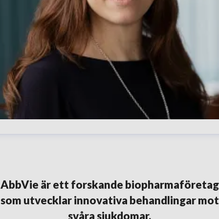
lena Karpilovski
resskontakt
External Affairs Manager
Immunologi,
ematologi och onkologi
elena.karpilovski@abbvie.com
+46
AbbVie är ett forskande biopharmaföretag
30 395 373
som utvecklar innovativa behandlingar mot
svåra sjukdomar.