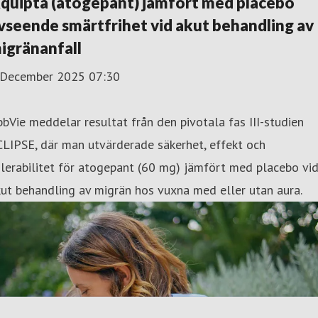
quipta (atogepant) jämfört med placebo
vseende smärtfrihet vid akut behandling av
igränanfall
 December 2025 07:30
bVie meddelar resultat från den pivotala fas III-studien
LIPSE, där man utvärderade säkerhet, effekt och
lerabilitet för atogepant (60 mg) jämfört med placebo vi
ut behandling av migrän hos vuxna med eller utan aura.