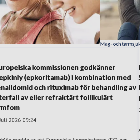
Mag- och tarmsj
sjukdomar
uropeiska kommissionen godkänner
epkinly (epkoritamab) i kombination med
enalidomid och rituximab för behandling av
terfall av eller refraktärt follikulärt
ymfom
Juli 2026 09:24
bbVie meddelar att Europeiska kommissionen (EC) har