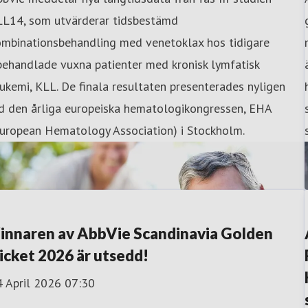
LL14, som utvärderar tidsbestämd
ombinationsbehandling med venetoklax hos tidigare
behandlade vuxna patienter med kronisk lymfatisk
ukemi, KLL. De finala resultaten presenterades nyligen
id den årliga europeiska hematologikongressen, EHA
European Hematology Association) i Stockholm.
innaren av AbbVie Scandinavia Golden
icket 2026 är utsedd!
4 April 2026 07:30