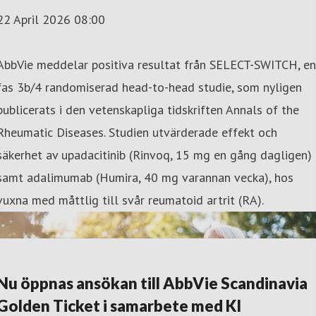
22 April 2026 08:00
AbbVie meddelar positiva resultat från SELECT-SWITCH, en
fas 3b/4 randomiserad head-to-head studie, som nyligen
publicerats i den vetenskapliga tidskriften Annals of the
Rheumatic Diseases. Studien utvärderade effekt och
säkerhet av upadacitinib (Rinvoq, 15 mg en gång dagligen)
samt adalimumab (Humira, 40 mg varannan vecka), hos
vuxna med måttlig till svår reumatoid artrit (RA).
Nu öppnas ansökan till AbbVie Scandinavia
Golden Ticket i samarbete med KI