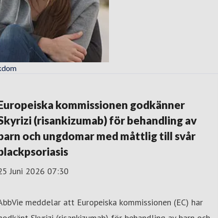
ukdom
Europeiska kommissionen godkänner
Skyrizi (risankizumab) för behandling av
barn och ungdomar med måttlig till svår
plackpsoriasis
25 Juni 2026 07:30
AbbVie meddelar att Europeiska kommissionen (EC) har
godkänt Skyrizi (risankizumab) för behandling av barn och