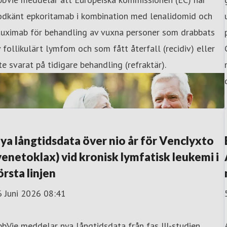
odkänt epkoritamab i kombination med lenalidomid och
tuximab för behandling av vuxna personer som drabbats
 follikulärt lymfom och som fått återfall (recidiv) eller
te svarat på tidigare behandling (refraktär).
ya långtidsdata över nio år för Venclyxto
venetoklax) vid kronisk lymfatisk leukemi i
örsta linjen
6 Juni 2026 08:41
bVie meddelar nya långtidsdata från fas III-studien