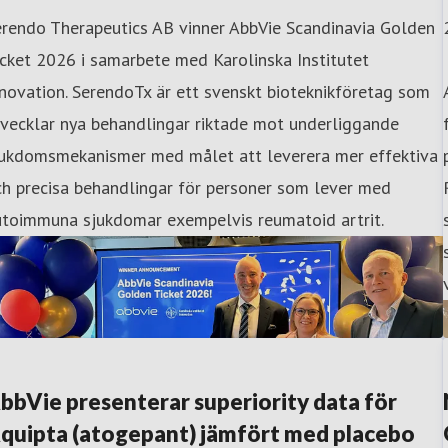
erendo Therapeutics AB vinner AbbVie Scandinavia Golden
cket 2026 i samarbete med Karolinska Institutet
novation. SerendoTx är ett svenskt bioteknikföretag som
vecklar nya behandlingar riktade mot underliggande
jukdomsmekanismer med målet att leverera mer effektiva
h precisa behandlingar för personer som lever med
utoimmuna sjukdomar exempelvis reumatoid artrit.
bbVie presenterar superiority data för
quipta (atogepant) jämfört med placebo