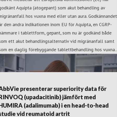
godkänt Aquipta (atogepant) som akut behandling av
migränanfall hos vuxna med eller utan aura. Godkännandet
är den andra indikationen inom EU för Aquipta, en CGRP-
hämmare i tablettform, gepant, som nu är godkänd både
som ett akut behandlingsalternativ vid migränanfall samt
som en daglig förebyggande tablettbehandling hos vuxna..
AbbVie presenterar superiority data för
RINVOQ (upadacitinib) jämfört med
HUMIRA (adalimumab) i en head-to-head
studie vid reumatoid artrit