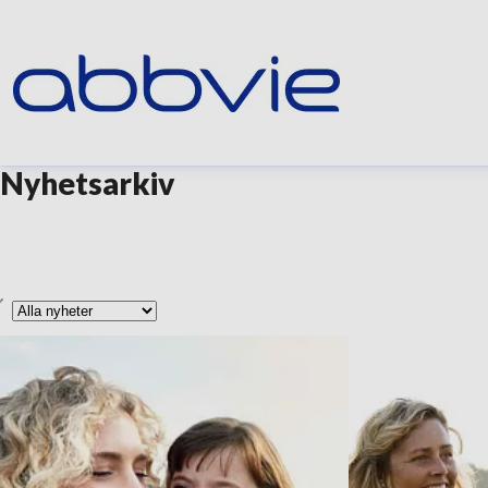
Nyhetsarkiv
yp