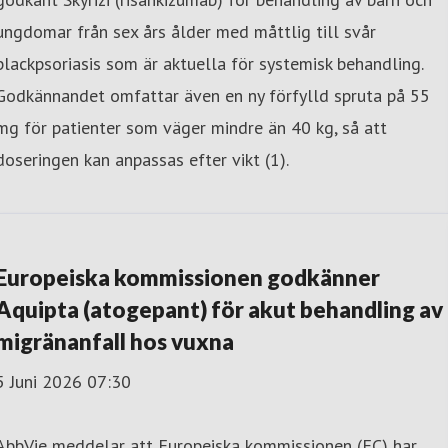
ungdomar från sex års ålder med måttlig till svår
plackpsoriasis som är aktuella för systemisk behandling.
Godkännandet omfattar även en ny förfylld spruta på 55
mg för patienter som väger mindre än 40 kg, så att
doseringen kan anpassas efter vikt (1).
Europeiska kommissionen godkänner
Aquipta (atogepant) för akut behandling av
migränanfall hos vuxna
5 Juni 2026 07:30
AbbVie meddelar att Europeiska kommissionen (EC) har