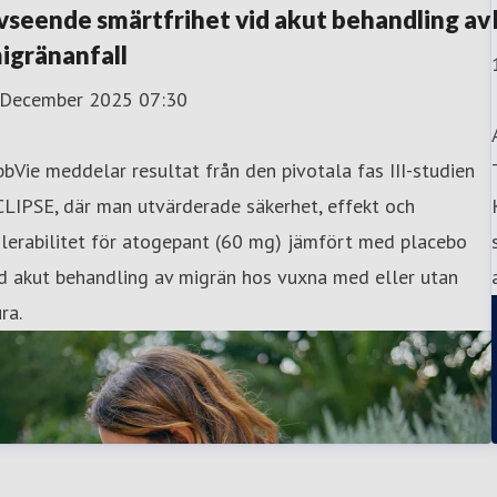
vseende smärtfrihet vid akut behandling av
igränanfall
 December 2025 07:30
bVie meddelar resultat från den pivotala fas III-studien
LIPSE, där man utvärderade säkerhet, effekt och
lerabilitet för atogepant (60 mg) jämfört med placebo
d akut behandling av migrän hos vuxna med eller utan
ra.