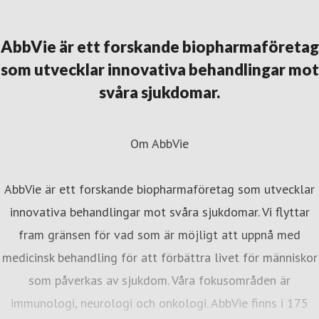
resskontakt
External Affairs Manager
Immunologi,
ematologi och onkologi
elena.karpilovski@abbvie.com
+46
AbbVie är ett forskande biopharmaföretag
30 395 373
som utvecklar innovativa behandlingar mot
svåra sjukdomar.
Om AbbVie
AbbVie är ett forskande biopharmaföretag som utvecklar
innovativa behandlingar mot svåra sjukdomar. Vi flyttar
fram gränsen för vad som är möjligt att uppnå med
medicinsk behandling för att förbättra livet för människor
som påverkas av sjukdom. Våra fokusområden är
immunologi, neurologi och onkologi. AbbVie finns i 175