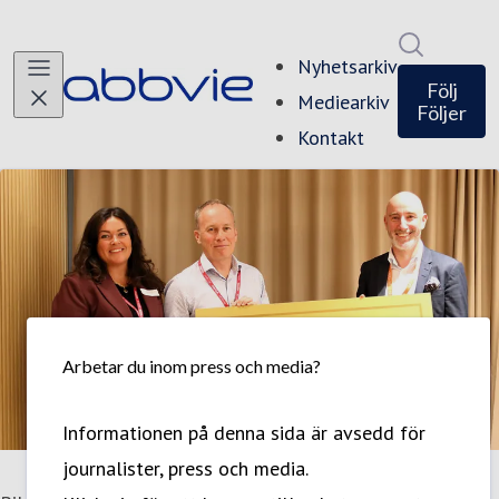
Sök i ny
Nyhetsarkiv
Följ
Mediearkiv
Följer
Kontakt
Arbetar du inom press och media?
Informationen på denna sida är avsedd för
journalister, press och media.