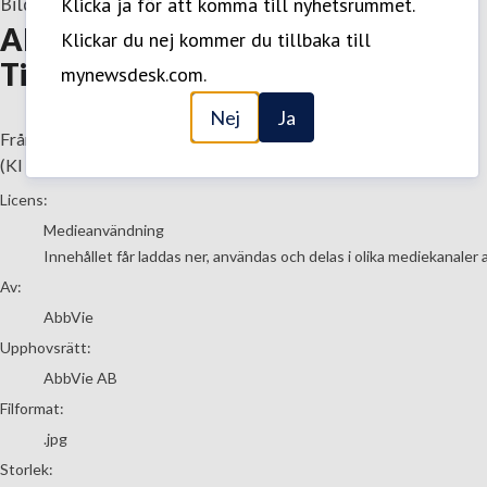
Bild
—
2 Oktober 2025
Klicka ja för att komma till nyhetsrummet.
AbbVie Scandinavia Golden
Klickar du nej kommer du tillbaka till
Ticket_Oct 2025.JPG
mynewsdesk.com.
Nej
Ja
Från vänster; Jeanette Edblad (Regeringskansliet) Johan Weigelt
(KI Innovations) och Matthew Iles (AbbVie Scandinavia).
AbbVie
Licens:
Medieanvändning
Innehållet får laddas ner, användas och delas i olika mediekanaler 
Av:
AbbVie
Upphovsrätt:
AbbVie AB
Filformat:
.jpg
Storlek: