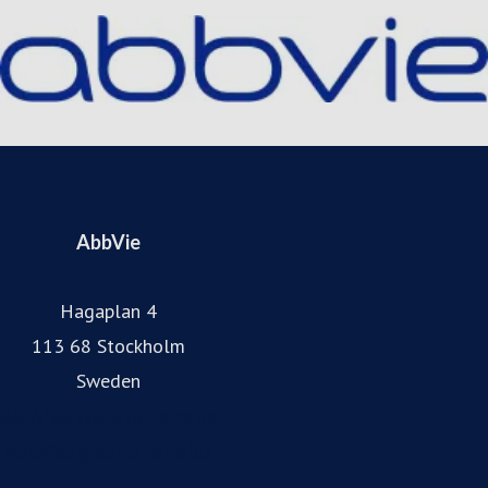
Place to Works topplista över de bästa arbetsplatserna.
Besök gärna vår hemsida: abbvie.se, Facebook
@AbbVieSverige, och Instagram.
AbbVie
Hagaplan 4
113 68 Stockholm
Sweden
AbbVies svenska hemsida
AbbVies globala hemsida