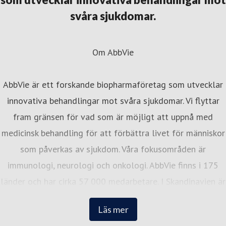
svåra sjukdomar.
Om AbbVie
AbbVie är ett forskande biopharmaföretag som utvecklar
innovativa behandlingar mot svåra sjukdomar. Vi flyttar
fram gränsen för vad som är möjligt att uppnå med
medicinsk behandling för att förbättra livet för människor
som påverkas av sjukdom. Våra fokusområden är
immunologi, neurologi och onkologi. AbbVie finns i 175
länder och har cirka 57 000 medarbetare. I Skandinavien är
vi cirka 300 medarbetare med kontor i Stockholm, Oslo
Läs mer
och Köpenhamn. I alla tre länder placerar vi oss på Great