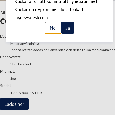
Klicka ja för att komma till nyhetsrummet.
Klickar du nej kommer du tillbaka till
Bild
—
22 Augusti 2023
mynewsdesk.com.
CGRP-hämmare-i-tablettform
Nej
Ja
go to media item
Licens:
Medieanvändning
Innehållet får laddas ner, användas och delas i olika mediekanaler 
Upphovsrätt:
Shutterstock
Filformat:
.jpg
Storlek:
1200 x 800, 86,1 KB
Ladda ner