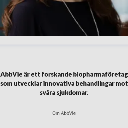
lena Karpilovski
resskontakt
External Affairs Manager
Immunologi,
ematologi och onkologi
elena.karpilovski@abbvie.com
+46
AbbVie är ett forskande biopharmaföretag
30 395 373
som utvecklar innovativa behandlingar mot
svåra sjukdomar.
Om AbbVie