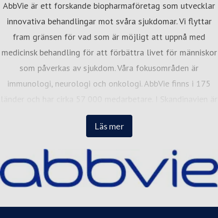
AbbVie är ett forskande biopharmaföretag som utvecklar
innovativa behandlingar mot svåra sjukdomar. Vi flyttar
fram gränsen för vad som är möjligt att uppnå med
medicinsk behandling för att förbättra livet för människor
som påverkas av sjukdom. Våra fokusområden är
immunologi, neurologi och onkologi. AbbVie finns i 175
länder och har cirka 57 000 medarbetare. I Skandinavien är
vi cirka 300 medarbetare med kontor i Stockholm, Oslo
Läs mer
och Köpenhamn. I alla tre länder placerar vi oss på Great
Place to Works topplista över de bästa arbetsplatserna.
Besök gärna vår hemsida: abbvie.se, Facebook
@AbbVieSverige, och Instagram.