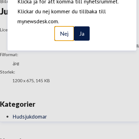
Bild
—
12 Oktober 2022
Klicka ja för att komma till nyhetsrummet.
Jumper_kaktus
Klickar du nej kommer du tillbaka till
mynewsdesk.com.
go to media item
Licens:
Nej
Ja
All rights reserved
Innehållet får bara användas av Mynewsdesk. Det är alltså inte tillå
Filformat:
.jpg
Storlek:
1200 x 675, 145 KB
Kategorier
Hudsjukdomar