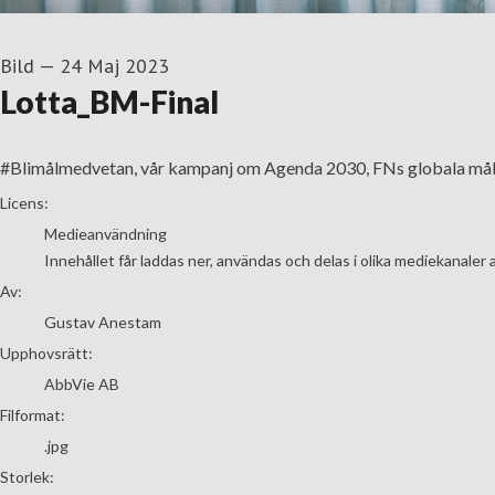
Bild
—
24 Maj 2023
Lotta_BM-Final
#Blimålmedvetan, vår kampanj om Agenda 2030, FNs globala må
Gustav Anestam
Licens:
Medieanvändning
Innehållet får laddas ner, användas och delas i olika mediekanaler 
Av:
Gustav Anestam
Upphovsrätt:
AbbVie AB
Filformat:
.jpg
Storlek: