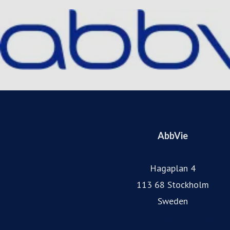
AbbVie
Hagaplan 4
113 68 Stockholm
Sweden
AbbVies svenska hemsida