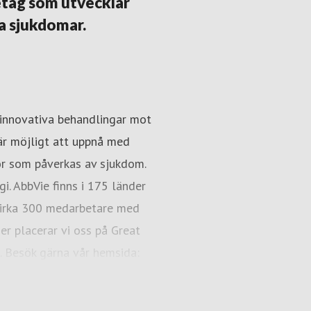
tag som utvecklar
a sjukdomar.
Elena Karpilovski
skning & utveckling,
Presskontakt
External Affai
 innovativa behandlingar mot
elena.karpilovski@abbvie.co
 är möjligt att uppnå med
kor som påverkas av sjukdom.
. AbbVie finns i 175 länder
 cirka 300 medarbetare med
er placerar vi oss på Great
. Besök gärna vår hemsida:
h Instagram.