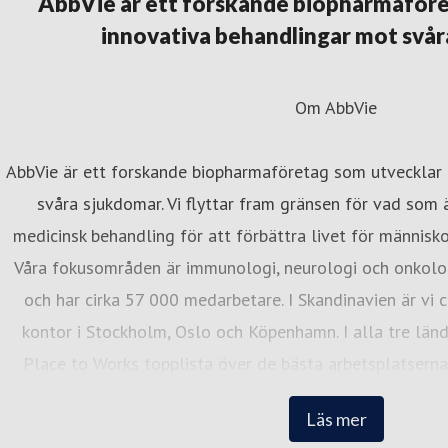
AbbVie är ett forskande biopharmaföre
innovativa behandlingar mot svår
Om AbbVie
irgitta Björnek
resskontakt
External Affairs Manager
Företagsnyheter, for
AbbVie är ett forskande biopharmaföretag som utvecklar
eurologi
birgitta.bjornek@abbvie.com
+46706308793
svåra sjukdomar. Vi flyttar fram gränsen för vad som
medicinsk behandling för att förbättra livet för männis
Våra fokusområden är immunologi, neurologi och onkologi
och har cirka 57 000 medarbetare. I Skandinavien är vi
kontor i Stockholm, Oslo och Köpenhamn. I alla tre länd
Place to Works topplista över de bästa arbetsplatserna
abbvie.se, Facebook @AbbVieSverige, oc
Läs mer