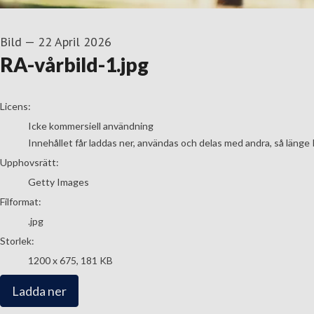
Bild
—
22 April 2026
RA-vårbild-1.jpg
go to media item
Licens:
Icke kommersiell användning
Innehållet får laddas ner, användas och delas med andra, så länge 
Upphovsrätt:
Getty Images
Filformat:
.jpg
Storlek:
1200 x 675, 181 KB
Ladda ner