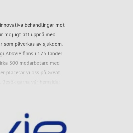
Elena Karpilovski
skning & utveckling,
Presskontakt
External Affai
 innovativa behandlingar mot
elena.karpilovski@abbvie.co
 är möjligt att uppnå med
kor som påverkas av sjukdom.
. AbbVie finns i 175 länder
 cirka 300 medarbetare med
er placerar vi oss på Great
. Besök gärna vår hemsida:
h Instagram.