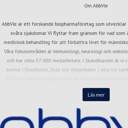
Om AbbVie
irgitta Björnek
resskontakt
External Affairs Manager
Företagsnyheter, for
AbbVie är ett forskande biopharmaföretag som utvecklar
eurologi
birgitta.bjornek@abbvie.com
+46706308793
svåra sjukdomar. Vi flyttar fram gränsen för vad som
medicinsk behandling för att förbättra livet för männis
Våra fokusområden är immunologi, neurologi och onkologi
och har cirka 57 000 medarbetare. I Skandinavien är vi
kontor i Stockholm, Oslo och Köpenhamn. I alla tre länd
Place to Works topplista över de bästa arbetsplatserna
abbvie.se, Facebook @AbbVieSverige, oc
Läs mer