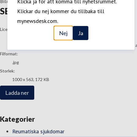
Bild
—
7 Juni 2021
Klicka ja för att komma till nyhetsrummet.
SE-ABBV-6593
Klickar du nej kommer du tillbaka till
mynewsdesk.com.
go to media item
Licens:
Nej
Ja
Medieanvändning
Innehållet får laddas ner, användas och delas i olika mediekanaler 
Filformat:
.jpg
Storlek:
1000 x 563, 172 KB
Ladda ner
Kategorier
Reumatiska sjukdomar