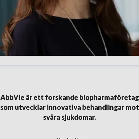
lena Karpilovski
resskontakt
External Affairs Manager
Immunologi,
ematologi och onkologi
elena.karpilovski@abbvie.com
+46
AbbVie är ett forskande biopharmaföretag
30 395 373
som utvecklar innovativa behandlingar mot
svåra sjukdomar.