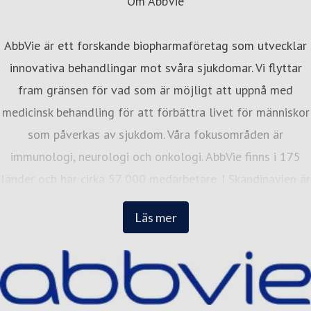
Om AbbVie
AbbVie är ett forskande biopharmaföretag som utvecklar
innovativa behandlingar mot svåra sjukdomar. Vi flyttar
fram gränsen för vad som är möjligt att uppnå med
medicinsk behandling för att förbättra livet för människor
som påverkas av sjukdom. Våra fokusområden är
immunologi, neurologi och onkologi. AbbVie finns i 175
länder och har cirka 57 000 medarbetare. I Skandinavien är
vi cirka 300 medarbetare med kontor i Stockholm, Oslo
Läs mer
och Köpenhamn. I alla tre länder placerar vi oss på Great
Place to Works topplista över de bästa arbetsplatserna.
Besök gärna vår hemsida: abbvie.se, Facebook
@AbbVieSverige, och Instagram.