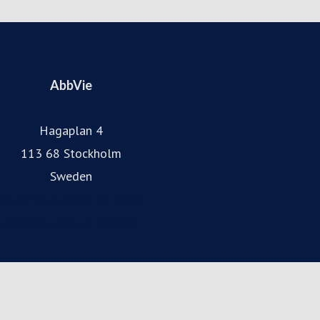
AbbVie
Hagaplan 4
113 68 Stockholm
Sweden
AbbVies svenska hemsida
AbbVies globala hemsida