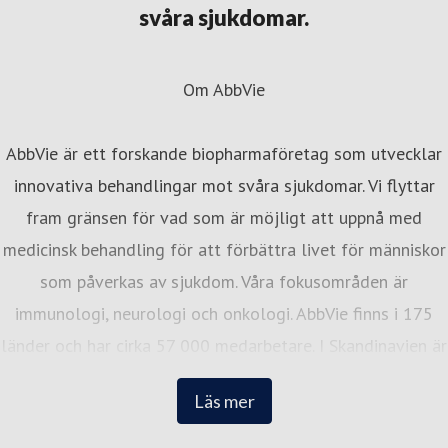
svåra sjukdomar.
Om AbbVie
AbbVie är ett forskande biopharmaföretag som utvecklar
innovativa behandlingar mot svåra sjukdomar. Vi flyttar
fram gränsen för vad som är möjligt att uppnå med
medicinsk behandling för att förbättra livet för människor
som påverkas av sjukdom. Våra fokusområden är
immunologi, neurologi och onkologi. AbbVie finns i 175
länder och har cirka 57 000 medarbetare. I Skandinavien är
vi cirka 300 medarbetare med kontor i Stockholm, Oslo
Läs mer
och Köpenhamn. I alla tre länder placerar vi oss på Great
Place to Works topplista över de bästa arbetsplatserna.