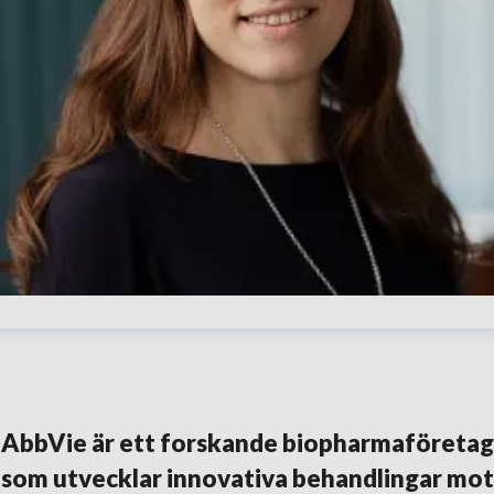
lena Karpilovski
resskontakt
External Affairs Manager
Immunologi,
ematologi och onkologi
elena.karpilovski@abbvie.com
+46
AbbVie är ett forskande biopharmaföretag
30 395 373
som utvecklar innovativa behandlingar mot