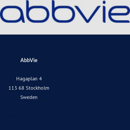
Besök gärna vår hemsida: abbvie.se, Facebook
@AbbVieSverige, och Instagram.
AbbVie
Hagaplan 4
113 68 Stockholm
Sweden
AbbVies svenska hemsida
AbbVies globala hemsida