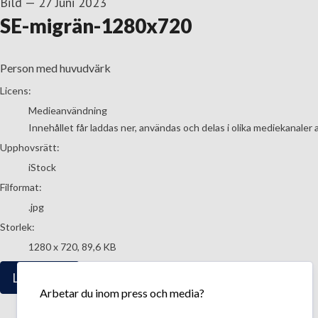
Bild
—
27 Juni 2023
SE-migrän-1280x720
Person med huvudvärk
go to media item
Licens:
Medieanvändning
Innehållet får laddas ner, användas och delas i olika mediekanaler 
Upphovsrätt:
iStock
Filformat:
.jpg
Storlek:
1280 x 720, 89,6 KB
Ladda ner
Arbetar du inom press och media?