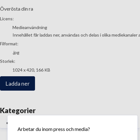
Överösta din ra
go to media item
Licens:
Medieanvändning
Innehållet får laddas ner, användas och delas i olika mediekanaler 
Filformat:
.jpg
Storlek:
1024 x 420, 166 KB
Ladda ner
Kategorier
Reumatiska sjukdomar
Arbetar du inom press och media?