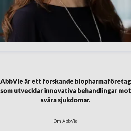
lena Karpilovski
resskontakt
External Affairs Manager
Immunologi,
ematologi och onkologi
elena.karpilovski@abbvie.com
+46
AbbVie är ett forskande biopharmaföretag
30 395 373
som utvecklar innovativa behandlingar mot
svåra sjukdomar.
Om AbbVie