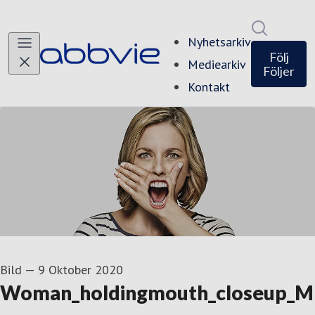
Sök i ny
Nyhetsarkiv
Följ
Mediearkiv
Följer
Kontakt
Bild
—
9 Oktober 2020
Woman_holdingmouth_closeup_