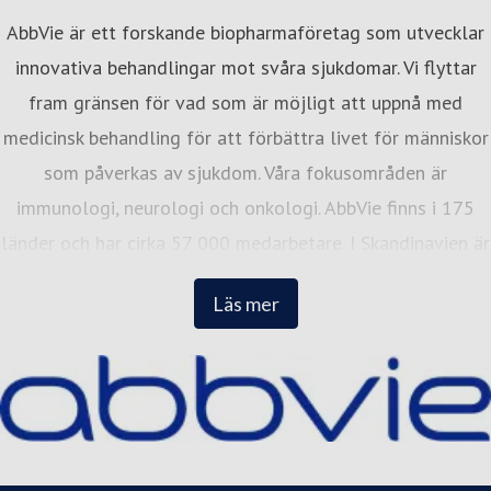
AbbVie är ett forskande biopharmaföretag som utvecklar
innovativa behandlingar mot svåra sjukdomar. Vi flyttar
fram gränsen för vad som är möjligt att uppnå med
medicinsk behandling för att förbättra livet för människor
som påverkas av sjukdom. Våra fokusområden är
immunologi, neurologi och onkologi. AbbVie finns i 175
länder och har cirka 57 000 medarbetare. I Skandinavien är
vi cirka 300 medarbetare med kontor i Stockholm, Oslo
Läs mer
och Köpenhamn. I alla tre länder placerar vi oss på Great
Place to Works topplista över de bästa arbetsplatserna.
Besök gärna vår hemsida: abbvie.se, Facebook
@AbbVieSverige, och Instagram.