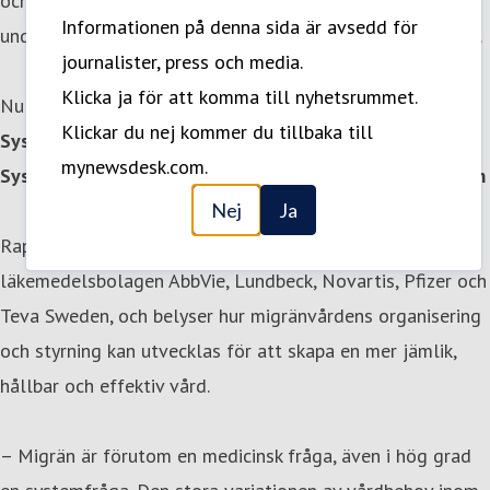
och nationella riktlinjer är tillståndet idag
Informationen på denna sida är avsedd för
underdiagnostiserat, underbehandlat och underprioriterat.
journalister, press och media.
Klicka ja för att komma till nyhetsrummet.
Nu släpper Leading Health Care rapporten:
Klickar du nej kommer du tillbaka till
Systemutveckling för förbättrad migränvård –
mynewsdesk.com.
Systemkartläggning av en
mångfacetterad folksjukdom
Nej
Ja
Rapporten har tagits fram på uppdrag av
läkemedelsbolagen AbbVie, Lundbeck, Novartis, Pfizer och
Teva Sweden, och belyser hur migränvårdens organisering
och styrning kan utvecklas för att skapa en mer jämlik,
hållbar och effektiv vård.
– Migrän är förutom en medicinsk fråga, även i hög grad