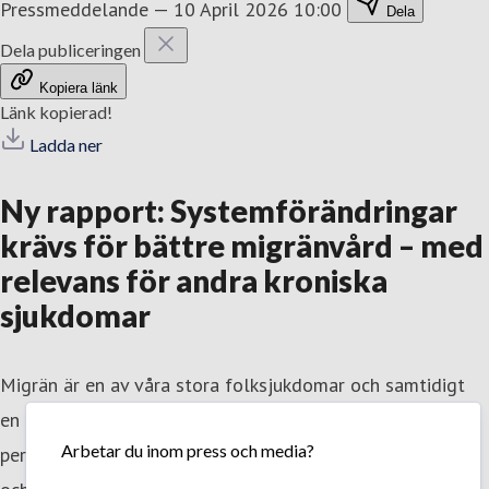
Pressmeddelande
—
10 April 2026 10:00
Dela
Dela publiceringen
Kopiera länk
Länk kopierad!
Ladda ner
Ny rapport: Systemförändringar
krävs för bättre migränvård – med
relevans för andra kroniska
sjukdomar
Migrän är en av våra stora folksjukdomar och samtidigt
en av de mest funktionsnedsättande diagnoserna för
Arbetar du inom press och media?
personer i arbetsför ålder. Trots tillgång till behandlingar