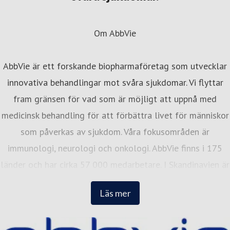
Om AbbVie
AbbVie är ett forskande biopharmaföretag som utvecklar
innovativa behandlingar mot svåra sjukdomar. Vi flyttar
fram gränsen för vad som är möjligt att uppnå med
medicinsk behandling för att förbättra livet för människor
som påverkas av sjukdom. Våra fokusområden är
immunologi, neurologi och onkologi. AbbVie finns i 175
länder och har cirka 57 000 medarbetare. I Skandinavien är
vi cirka 300 medarbetare med kontor i Stockholm, Oslo
Läs mer
och Köpenhamn. I alla tre länder placerar vi oss på Great
Place to Works topplista över de bästa arbetsplatserna.