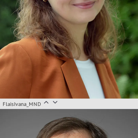
FlaisIvana_MND