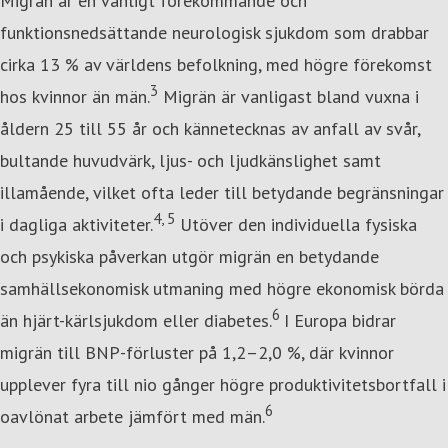
Migrän är en vanligt förekommande och
funktionsnedsättande neurologisk sjukdom som drabbar
cirka 13 % av världens befolkning, med högre förekomst
3
hos kvinnor än män.
Migrän är vanligast bland vuxna i
åldern 25 till 55 år och kännetecknas av anfall av svår,
bultande huvudvärk, ljus- och ljudkänslighet samt
illamående, vilket ofta leder till betydande begränsningar
4, 5
i dagliga aktiviteter.
Utöver den individuella fysiska
och psykiska påverkan utgör migrän en betydande
samhällsekonomisk utmaning med högre ekonomisk börda
6
än hjärt-kärlsjukdom eller diabetes.
I Europa bidrar
migrän till BNP-förluster på 1,2–2,0 %, där kvinnor
upplever fyra till nio gånger högre produktivitetsbortfall i
6
oavlönat arbete jämfört med män.