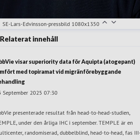
SE-Lars-Edvinsson-pressbild 1080x1350
Relaterat innehåll
bbVie visar superiority data för Aquipta (atogepant)
ämfört med topiramat vid migränförebyggande
ehandling
5 September 2025 07:30
bVie presenterade resultat från head-to-head-studien,
EMPLE, under den årliga IHC i september. TEMPLE är en
lticenter, randomiserad, dubbelblind, head-to-head, fas III