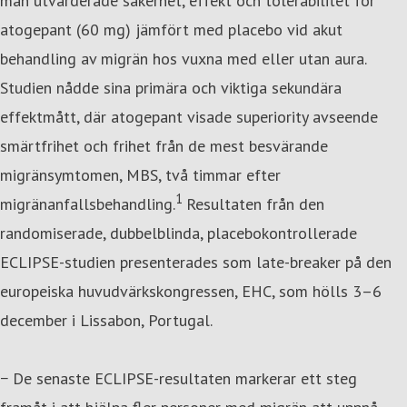
man utvärderade säkerhet, effekt och tolerabilitet för
atogepant (60 mg) jämfört med placebo vid akut
behandling av migrän hos vuxna med eller utan aura.
Studien nådde sina primära och viktiga sekundära
effektmått, där atogepant visade superiority avseende
smärtfrihet och frihet från de mest besvärande
migränsymtomen, MBS, två timmar efter
1
migränanfallsbehandling.
Resultaten från den
randomiserade, dubbelblinda, placebokontrollerade
ECLIPSE-studien presenterades som late-breaker på den
europeiska huvudvärkskongressen, EHC, som hölls 3–6
december i Lissabon, Portugal.
− De senaste ECLIPSE-resultaten markerar ett steg