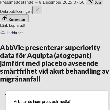
Pressmeddelande
—
8 December 2025 07:30
Dela
Dela publiceringen
Kopiera länk
Länk kopierad!
Ladda ner
AbbVie presenterar superiority
data för Aquipta (atogepant)
jämfört med placebo avseende
smärtfrihet vid akut behandling av
migränanfall
Den pivotala fas III-studien ECLIPSE visade
Arbetar du inom press och media?
superiority jämfört med placebo i att uppnå