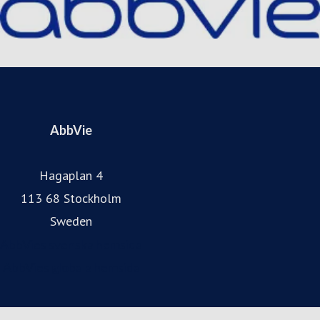
Besök gärna vår hemsida: abbvie.se, Facebook
@AbbVieSverige, och Instagram.
AbbVie
Hagaplan 4
113 68 Stockholm
Sweden
AbbVies svenska hemsida
AbbVies globala hemsida