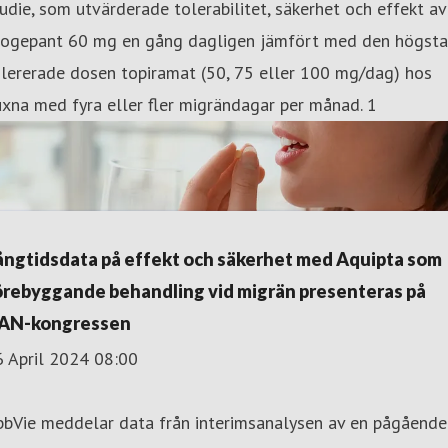
udie, som utvärderade tolerabilitet, säkerhet och effekt av
togepant 60 mg en gång dagligen jämfört med den högsta
lererade dosen topiramat (50, 75 eller 100 mg/dag) hos
xna med fyra eller fler migrändagar per månad. 1
ångtidsdata på effekt och säkerhet med Aquipta som
örebyggande behandling vid migrän presenteras på
AN-kongressen
6 April 2024 08:00
bbVie meddelar data från interimsanalysen av en pågående