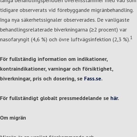
långa behandlingsperioden överensstämmer med vad som
tidigare observerats vid förebyggande migränbehandling.
Inga nya säkerhetssignaler observerades. De vanligaste
behandlingsrelaterade biverkningarna (≥2 procent) var
1
nasofaryngit (4,6 %) och övre luftvägsinfektion (2,3 %).
För fullständig information om indikationer,
kontraindikationer, varningar och försiktighet,
biverkningar, pris och dosering, se
Fass.se
.
För fullständigt globalt pressmeddelande se
här
.
Om migrän