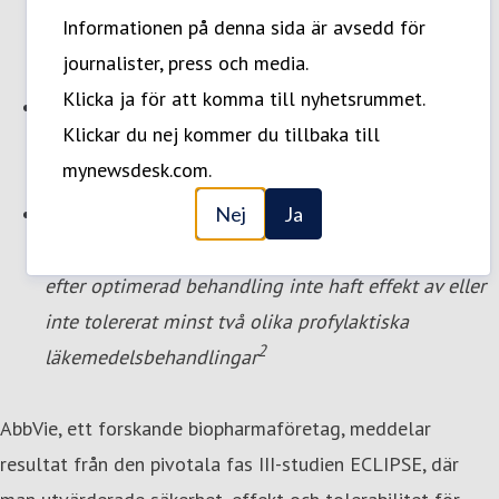
smärtfrihet två timmar efter
Informationen på denna sida är avsedd för
migränanfallsbehandling (24,3 % för atogepant
journalister, press och media.
1
jämfört med 13,1 % för placebo)
Klicka ja för att komma till nyhetsrummet.
AbbVie har ansökt till European Medicines Agency
Klickar du nej kommer du tillbaka till
för utökad användning av atogepant vid akut
mynewsdesk.com.
behandling av vuxna med migrän
Aquipta ingår i läkemedelsförmånerna för
Nej
Ja
behandling av personer med kronisk migrän som
efter optimerad behandling inte haft effekt av eller
inte tolererat minst två olika profylaktiska
2
läkemedelsbehandlingar
AbbVie, ett forskande biopharmaföretag, meddelar
resultat från den pivotala fas III-studien ECLIPSE, där