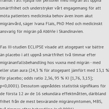
framåt i att hjälpa fler personer med migrän att uppnå
smärtfrihet och understryker vårt engagemang för att
möta patienters medicinska behov även inom akut
migränvård, säger Ivana Flais, PhD Med och medicinskt
ansvarig för migrän på AbbVie i Skandinavien.
Fas III-studien ECLIPSE visade att atogepant var bättre
än placebo i att uppnå smärtfrihet två timmar efter
migränanfallsbehandling hos vuxna med migrän - med
eller utan aura (24,3 % för atogepant jämfört med 13,1 %
för placebo; odds ratio 2,36, 95 % KI [1,76, 3,15];
p<0,0001). Dessutom uppnåddes statistisk signifikans för
de första 12 av de 16 sekundära effektmåtten, däribland
frihet från de mest besvärande migränsymtomen, MBS,