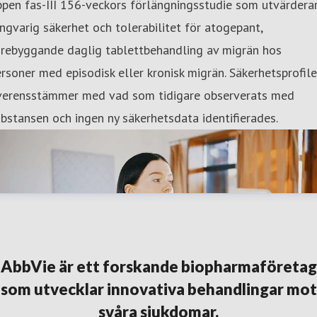
pen fas-III 156-veckors förlängningsstudie som utvärdera
ngvarig säkerhet och tolerabilitet för atogepant,
örebyggande daglig tablettbehandling av migrän hos
rsoner med episodisk eller kronisk migrän. Säkerhetsprofil
verensstämmer med vad som tidigare observerats med
bstansen och ingen ny säkerhetsdata identifierades.
AbbVie är ett forskande biopharmaföretag
som utvecklar innovativa behandlingar mot
svåra sjukdomar.