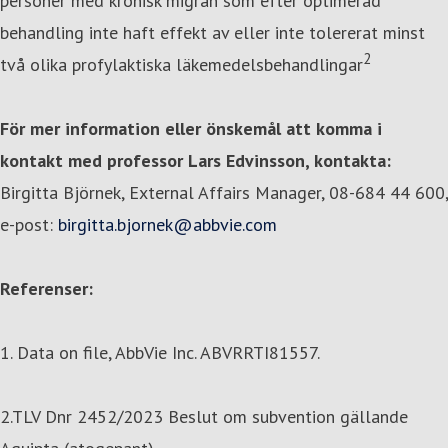
personer med kronisk migrän som efter optimerad
behandling inte haft effekt av eller inte tolererat minst
2
två olika profylaktiska läkemedelsbehandlingar
För mer information
eller önskemål att komma i
kontakt med professor Lars Edvinsson,
kontakta:
Birgitta Björnek, External Affairs Manager, 08-684 44 600,
e-post:
birgitta.bjornek@abbvie.com
Referenser:
1. Data on file, AbbVie Inc. ABVRRTI81557.
2.TLV Dnr 2452/2023 Beslut om subvention gällande