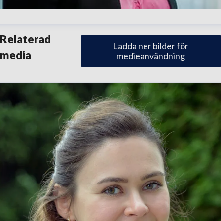
irgitta Björnek
Relaterad
Ladda ner bilder för
resskontakt
External Affairs Manager
Företagsnyheter,
media
medieanvändning
rskning & utveckling, neurologi
birgitta.bjornek@abbvie.c
46706308793