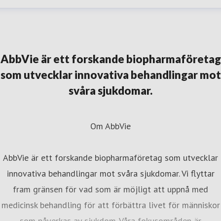
irgitta Björnek
resskontakt
External Affairs Manager
Företagsnyheter,
rskning & utveckling, neurologi
birgitta.bjornek@abbvie.c
AbbVie är ett forskande biopharmaföretag
46706308793
som utvecklar innovativa behandlingar mot
svåra sjukdomar.
Om AbbVie
AbbVie är ett forskande biopharmaföretag som utvecklar
innovativa behandlingar mot svåra sjukdomar. Vi flyttar
fram gränsen för vad som är möjligt att uppnå med
medicinsk behandling för att förbättra livet för människor
som påverkas av sjukdom. Våra fokusområden är