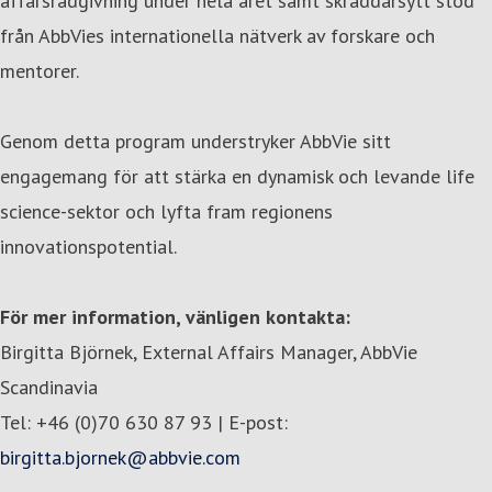
affärsrådgivning under hela året samt skräddarsytt stöd
från AbbVies internationella nätverk av forskare och
mentorer.
Genom detta program understryker AbbVie sitt
engagemang för att stärka en dynamisk och levande life
science-sektor och lyfta fram regionens
innovationspotential.
För mer information, vänligen kontakta:
Birgitta Björnek, External Affairs Manager, AbbVie
Scandinavia
Tel: +46 (0)70 630 87 93 | E-post:
birgitta.bjornek@abbvie.com