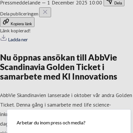
Pressmeddelande
—
1 December 2025 10:00
Dela
Dela publiceringen
Kopiera länk
Länk kopierad!
Ladda ner
Nu öppnas ansökan till AbbVie
Scandinavia Golden Ticket i
samarbete med KI Innovations
AbbVie Skandinavien lanserade i oktober vår andra Golden
Ticket. Denna gång i samarbete med life science-
inkubatorn Karolinska Institutet Innovations. Nu är det
Arbetar du inom press och media?
dags för startup-bolag som vill delta i programmet att