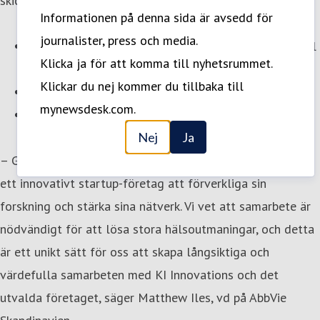
skicka in sina ansökningar.
Informationen på denna sida är avsedd för
journalister, press och media.
Ansökningstiden är mellan den 1 december 2025 till
Klicka ja för att komma till nyhetsrummet.
den 31 januari 2026
Klickar du nej kommer du tillbaka till
Ansökan skickas till KI Innovations
mynewsdesk.com.
Vinnare kommer att annonseras i april 2026
Nej
Ja
– Genom samarbetet med KI Innovations möjliggör vi för
ett innovativt startup-företag att förverkliga sin
forskning och stärka sina nätverk. Vi vet att samarbete är
nödvändigt för att lösa stora hälsoutmaningar, och detta
är ett unikt sätt för oss att skapa långsiktiga och
värdefulla samarbeten med KI Innovations och det
utvalda företaget, säger Matthew Iles, vd på AbbVie