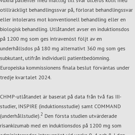
vuxna patienter med måttlig till svår ulcerös kolit med
otillräckligt behandlingssvar på, förlorat behandlingssvar
eller intolerans mot konventionell behandling eller en
biologisk behandling. Utlåtandet avser en induktionsdos
på 1200 mg som ges intravenöst följt av en
underhållsdos på 180 mg alternativt 360 mg som ges
subkutant, utifrån individuell patientbedömning.
Europeiska kommissionens finala beslut förväntas under
tredje kvartalet 2024.
CHMP-utlåtandet är baserat på data från två fas III-
studier, INSPIRE (induktionsstudie) samt COMMAND
2
(underhållstudie).
Den första studien utvärderade
risankizumab med en induktionsdos på 1200 mg som