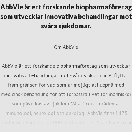
ematologi och onkologi
elena.karpilovski@abbvie.com
+46
AbbVie är ett forskande biopharmaföretag
30 395 373
som utvecklar innovativa behandlingar mot
svåra sjukdomar.
Om AbbVie
AbbVie är ett forskande biopharmaföretag som utvecklar
innovativa behandlingar mot svåra sjukdomar. Vi flyttar
fram gränsen för vad som är möjligt att uppnå med
medicinsk behandling för att förbättra livet för människor
som påverkas av sjukdom. Våra fokusområden är
immunologi, neurologi och onkologi. AbbVie finns i 175
länder och har cirka 57 000 medarbetare. I Skandinavien är
vi cirka 300 medarbetare med kontor i Stockholm, Oslo