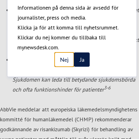
hos vuxna med måttlig till svår ulcerös kolit
Informationen på denna sida är avsedd för
I båda studierna uppfylldes det primära effektmåttet
journalister, press och media.
för klinisk remission och de viktigaste sekundära
Klicka ja för att komma till nyhetsrummet.
effektmåtten inklusive endoskopisk förbättring
**
Klickar du nej kommer du tillbaka till
samt läkning av slemhinnan, sett både endoskopiskt
mynewsdesk.com.
1-2
och histologiskt
Ulcerös kolit är en kronisk, immunmedierad
Nej
Ja
inflammatorisk sjukdom som påverkar tjocktarmen.
Sjukdomen kan leda till betydande sjukdomsbörda
3-6
och ofta funktionshinder för patienter
AbbVie meddelar att europeiska läkemedelsmyndighetens
kommitté för humanläkemedel (CHMP) rekommenderar
godkännande av risankizumab (Skyrizi) för behandling av