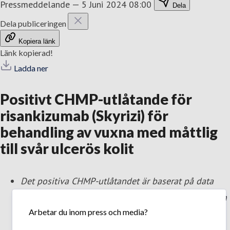
Pressmeddelande
—
5 Juni 2024 08:00
Dela
Dela publiceringen
Kopiera länk
Länk kopierad!
Ladda ner
Positivt CHMP-utlåtande för
risankizumab (Skyrizi) för
behandling av vuxna med måttlig
till svår ulcerös kolit
Det positiva CHMP-utlåtandet är baserat på data
från två fas III-studier
,
INSPIRE och COMMAND,
som
Arbetar du inom press och media?
utvärderade effekt och säkerhet av risankizumab
1-2