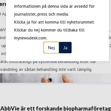
ermatit
Informationen på denna sida är avsedd för
0 April 2024 08:00
journalister, press och media.
Klicka ja för att komma till nyhetsrummet.
bVie meddelar positiva resultat från LEVEL UP, en öppen,
Klickar du nej kommer du tillbaka till
indad fas IIIb/IV-studie, som utvärderade effekt och säker
mynewsdesk.com.
v upadacitinib samt dupilumab hos vuxna och ungdomar (1
Nej
Ja
 och äldre) med måttlig till svår atopisk dermatit som
arat otillräckligt på systemisk behandling eller när
vändning av sådan behandling inte varit lämplig.
AbbVie är ett forskande biopharmaföretag