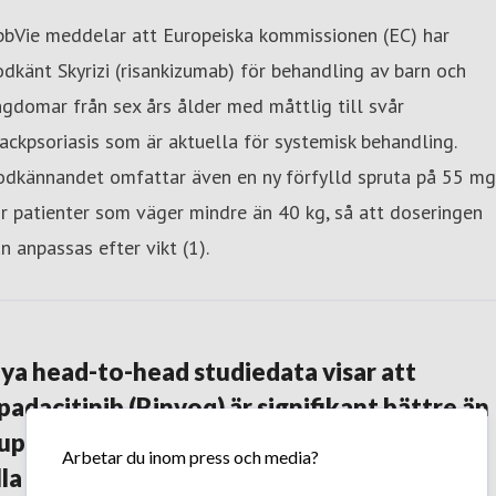
bbVie meddelar att Europeiska kommissionen (EC) har
dkänt Skyrizi (risankizumab) för behandling av barn och
gdomar från sex års ålder med måttlig till svår
ackpsoriasis som är aktuella för systemisk behandling.
odkännandet omfattar även en ny förfylld spruta på 55 mg
r patienter som väger mindre än 40 kg, så att doseringen
n anpassas efter vikt (1).
ya head-to-head studiedata visar att
padacitinib (Rinvoq) är signifikant bättre än
upilumab (Dupixent) avseende primära och
Arbetar du inom press och media?
lla sekundära effektmått vid atopisk