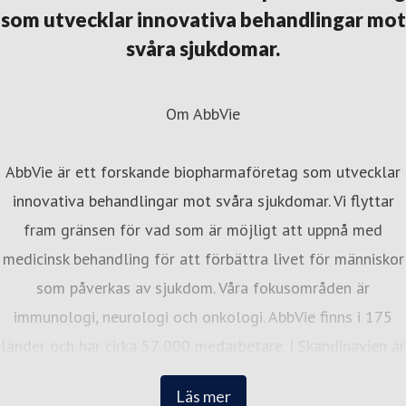
som utvecklar innovativa behandlingar mot
svåra sjukdomar.
Om AbbVie
AbbVie är ett forskande biopharmaföretag som utvecklar
innovativa behandlingar mot svåra sjukdomar. Vi flyttar
fram gränsen för vad som är möjligt att uppnå med
medicinsk behandling för att förbättra livet för människor
som påverkas av sjukdom. Våra fokusområden är
immunologi, neurologi och onkologi. AbbVie finns i 175
länder och har cirka 57 000 medarbetare. I Skandinavien är
vi cirka 300 medarbetare med kontor i Stockholm, Oslo
Läs mer
och Köpenhamn. I alla tre länder placerar vi oss på Great