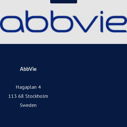
Place to Works topplista över de bästa arbetsplatserna.
Besök gärna vår hemsida: abbvie.se, Facebook
@AbbVieSverige, och Instagram.
AbbVie
Hagaplan 4
113 68 Stockholm
Sweden
AbbVies svenska hemsida
AbbVies globala hemsida