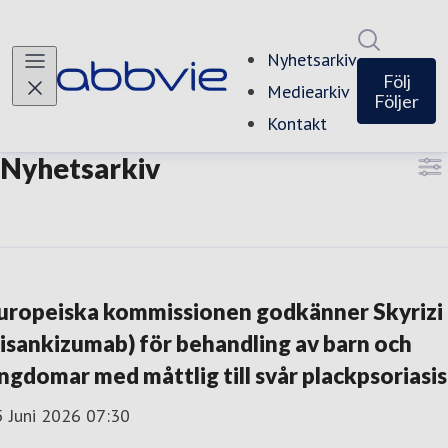
Sök i ny
Nyhetsarkiv
Följ
Mediearkiv
Följer
Kontakt
Nyhetsarkiv
uropeiska kommissionen godkänner Skyrizi
risankizumab) för behandling av barn och
ngdomar med måttlig till svår plackpsoriasis
5 Juni 2026 07:30