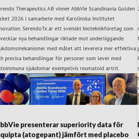
erendo Therapeutics AB vinner AbbVie Scandinavia Golden
cket 2026 i samarbete med Karolinska Institutet
novation. SerendoTx är ett svenskt bioteknikföretag som
vecklar nya behandlingar riktade mot underliggande
jukdomsmekanismer med målet att leverera mer effektiva
h precisa behandlingar för personer som lever med
utoimmuna sjukdomar exempelvis reumatoid artrit.
bbVie presenterar superiority data för
quipta (atogepant) jämfört med placebo