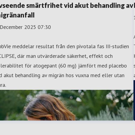
vseende smärtfrihet vid akut behandling av
igränanfall
 December 2025 07:30
bVie meddelar resultat från den pivotala fas III-studien
LIPSE, där man utvärderade säkerhet, effekt och
lerabilitet för atogepant (60 mg) jämfört med placebo
d akut behandling av migrän hos vuxna med eller utan
ra.