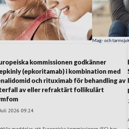
Mag- och tarmsj
sjukdomar
uropeiska kommissionen godkänner
epkinly (epkoritamab) i kombination med
enalidomid och rituximab för behandling av
terfall av eller refraktärt follikulärt
ymfom
Juli 2026 09:24
bbVie meddelar att Europeiska kommissionen (EC) har