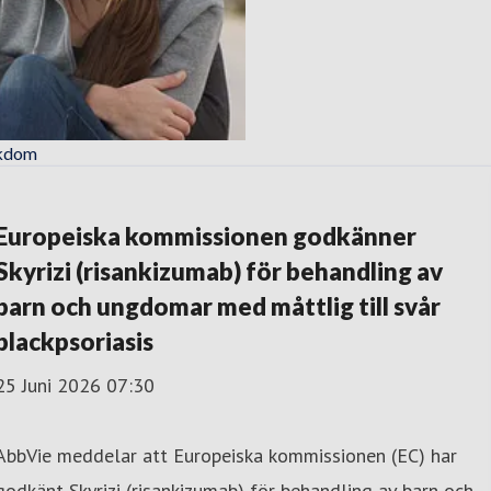
ukdom
Europeiska kommissionen godkänner
Skyrizi (risankizumab) för behandling av
barn och ungdomar med måttlig till svår
plackpsoriasis
25 Juni 2026 07:30
AbbVie meddelar att Europeiska kommissionen (EC) har
godkänt Skyrizi (risankizumab) för behandling av barn och