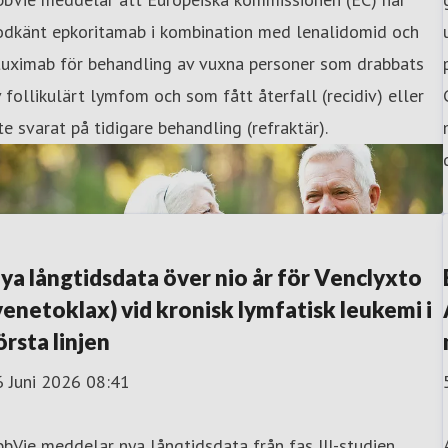
odkänt epkoritamab i kombination med lenalidomid och
tuximab för behandling av vuxna personer som drabbats
 follikulärt lymfom och som fått återfall (recidiv) eller
te svarat på tidigare behandling (refraktär).
ya långtidsdata över nio år för Venclyxto
venetoklax) vid kronisk lymfatisk leukemi i
örsta linjen
6 Juni 2026 08:41
bVie meddelar nya långtidsdata från fas III-studien