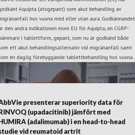
godkänt Aquipta (atogepant) som akut behandling av
migränanfall hos vuxna med eller utan aura. Godkännandet
är den andra indikationen inom EU för Aquipta, en CGRP-
hämmare i tablettform, gepant, som nu är godkänd både
som ett akut behandlingsalternativ vid migränanfall samt
som en daglig förebyggande tablettbehandling hos vuxna..
AbbVie presenterar superiority data för
RINVOQ (upadacitinib) jämfört med
HUMIRA (adalimumab) i en head-to-head
studie vid reumatoid artrit