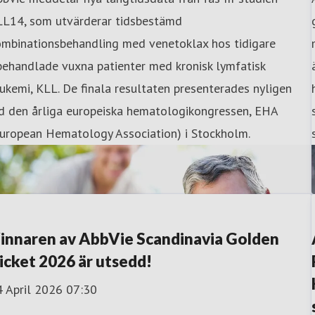
LL14, som utvärderar tidsbestämd
ombinationsbehandling med venetoklax hos tidigare
behandlade vuxna patienter med kronisk lymfatisk
ukemi, KLL. De finala resultaten presenterades nyligen
id den årliga europeiska hematologikongressen, EHA
European Hematology Association) i Stockholm.
innaren av AbbVie Scandinavia Golden
icket 2026 är utsedd!
4 April 2026 07:30