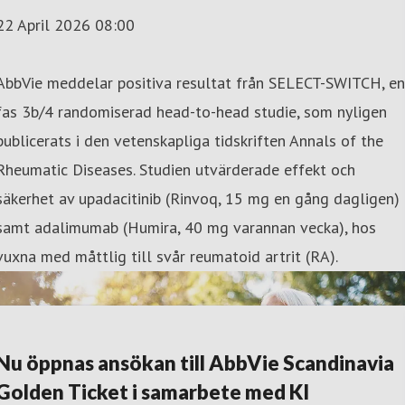
22 April 2026 08:00
AbbVie meddelar positiva resultat från SELECT-SWITCH, en
fas 3b/4 randomiserad head-to-head studie, som nyligen
publicerats i den vetenskapliga tidskriften Annals of the
Rheumatic Diseases. Studien utvärderade effekt och
säkerhet av upadacitinib (Rinvoq, 15 mg en gång dagligen)
samt adalimumab (Humira, 40 mg varannan vecka), hos
vuxna med måttlig till svår reumatoid artrit (RA).
Nu öppnas ansökan till AbbVie Scandinavia
Golden Ticket i samarbete med KI