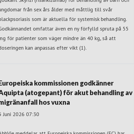
ungdomar från sex års ålder med måttlig till svår
plackpsoriasis som är aktuella för systemisk behandling.
Godkännandet omfattar även en ny förfylld spruta på 55
mg för patienter som väger mindre än 40 kg, så att
doseringen kan anpassas efter vikt (1).
Europeiska kommissionen godkänner
Aquipta (atogepant) för akut behandling av
migränanfall hos vuxna
5 Juni 2026 07:30
AbbVie meddelar att Europeiska kommissionen (EC) har