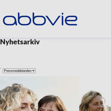
Nyhetsarkiv
yp