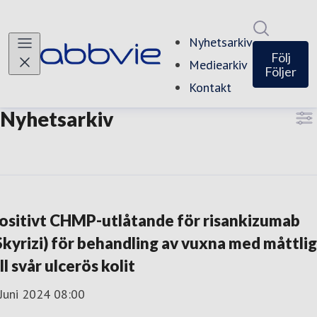
Sök i ny
Nyhetsarkiv
(current)
Följ
Mediearkiv
Följer
Kontakt
Nyhetsarkiv
ositivt CHMP-utlåtande för risankizumab
Skyrizi) för behandling av vuxna med måttlig
ill svår ulcerös kolit
Juni 2024 08:00