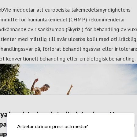
bbVie meddelar att europeiska läkemedelsmyndighetens
ommitté för humanläkemedel (CHMP) rekommenderar
dkännande av risankizumab (Skyrizi) för behandling av vux
tienter med måttlig till svår ulcerös kolit med otillräcklig
handlingssvar på, förlorat behandlingssvar eller intoleran
t konventionell behandling eller en biologisk behandling.
ya head-to-head studiedata visar att
padacitinib (Rinvoq) är signifikant bättre än
Arbetar du inom press och media?
upilumab (Dupixent) avseende primära och