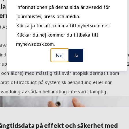
lla sekundära effektmått vid atopisk
Informationen på denna sida är avsedd för
ermatit
journalister, press och media.
Klicka ja för att komma till nyhetsrummet.
0 April 2024 08:00
Klickar du nej kommer du tillbaka till
mynewsdesk.com.
bVie meddelar positiva resultat från LEVEL UP, en öppen,
indad fas IIIb/IV-studie, som utvärderade effekt och säker
Nej
Ja
v upadacitinib samt dupilumab hos vuxna och ungdomar (1
 och äldre) med måttlig till svår atopisk dermatit som
arat otillräckligt på systemisk behandling eller när
vändning av sådan behandling inte varit lämplig.
ångtidsdata på effekt och säkerhet med