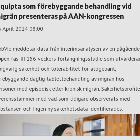
quipta som förebyggande behandling vid
igrän presenteras på AAN-kongressen
6 April 2024 08:00
bbVie meddelar data från interimsanalysen av en pågående
pen fas-III 156-veckors förlängningsstudie som utvärdera
ngvarig säkerhet och tolerabilitet för atogepant,
örebyggande daglig tablettbehandling av migrän hos
rsoner med episodisk eller kronisk migrän. Säkerhetsprofil
verensstämmer med vad som tidigare observerats med
bstansen och ingen ny säkerhetsdata identifierades.