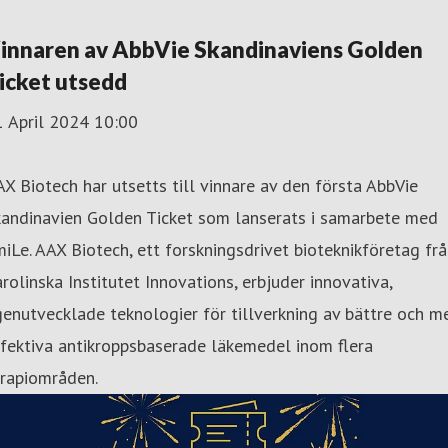
innaren av AbbVie Skandinaviens Golden
icket utsedd
1 April 2024 10:00
X Biotech har utsetts till vinnare av den första AbbVie
kandinavien Golden Ticket som lanserats i samarbete med
iLe. AAX Biotech, ett forskningsdrivet bioteknikföretag fr
rolinska Institutet Innovations, erbjuder innovativa,
enutvecklade teknologier för tillverkning av bättre och m
fektiva antikroppsbaserade läkemedel inom flera
erapiområden.