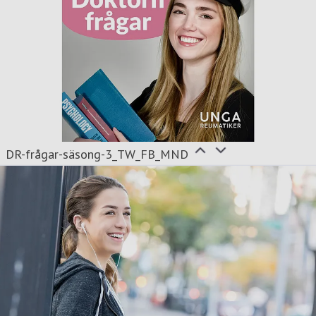
DR-frågar-säsong-3_TW_FB_MND