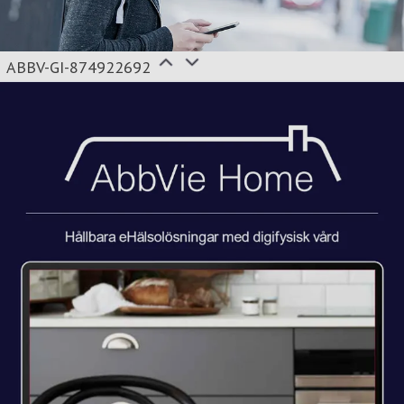
ABBV-GI-874922692