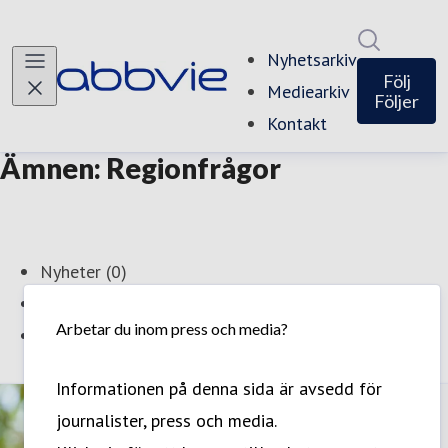
Sök i ny
Nyhetsarkiv
Följ
Mediearkiv
Följer
Kontakt
Ämnen: Regionfrågor
Nyheter (0)
Media (39)
Arbetar du inom press och media?
Event (0)
Informationen på denna sida är avsedd för
journalister, press och media.