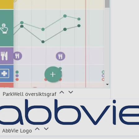
ParkWell översiktsgraf
AbbVie Logo